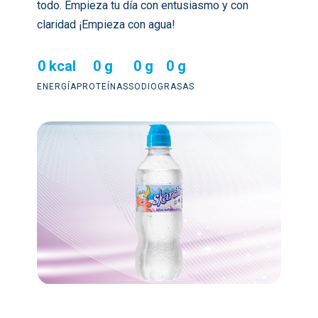
todo. Empieza tu día con entusiasmo y con
claridad ¡Empieza con agua!
0 kcal
0 g
0 g
0 g
ENERGÍA
PROTEÍNAS
SODIO
GRASAS